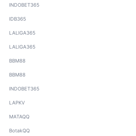
INDOBET365
IDB365
LALIGA365
LALIGA365
BBM88
BBM88
INDOBET365
LAPKV
MATAQQ
BotakQQ