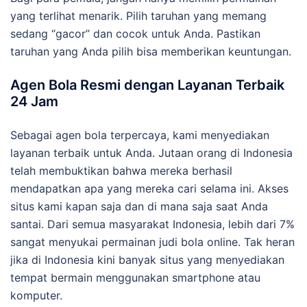
yang terlihat menarik. Pilih taruhan yang memang
sedang “gacor” dan cocok untuk Anda. Pastikan
taruhan yang Anda pilih bisa memberikan keuntungan.
Agen Bola Resmi dengan Layanan Terbaik
24 Jam
Sebagai agen bola terpercaya, kami menyediakan
layanan terbaik untuk Anda. Jutaan orang di Indonesia
telah membuktikan bahwa mereka berhasil
mendapatkan apa yang mereka cari selama ini. Akses
situs kami kapan saja dan di mana saja saat Anda
santai. Dari semua masyarakat Indonesia, lebih dari 7%
sangat menyukai permainan judi bola online. Tak heran
jika di Indonesia kini banyak situs yang menyediakan
tempat bermain menggunakan smartphone atau
komputer.