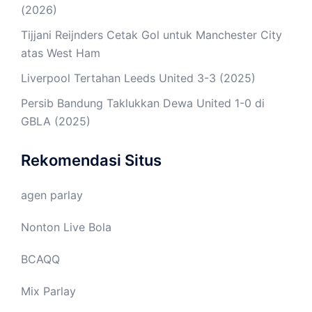
(2026)
Tijjani Reijnders Cetak Gol untuk Manchester City
atas West Ham
Liverpool Tertahan Leeds United 3-3 (2025)
Persib Bandung Taklukkan Dewa United 1-0 di
GBLA (2025)
Rekomendasi Situs
agen parlay
Nonton Live Bola
BCAQQ
Mix Parlay