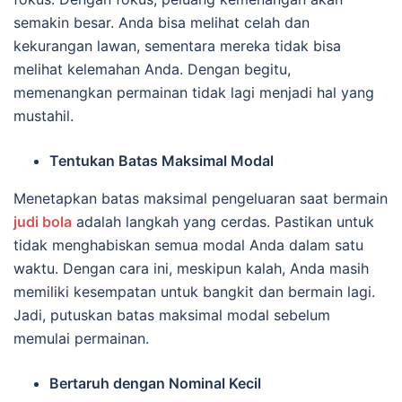
semakin besar. Anda bisa melihat celah dan
kekurangan lawan, sementara mereka tidak bisa
melihat kelemahan Anda. Dengan begitu,
memenangkan permainan tidak lagi menjadi hal yang
mustahil.
Tentukan Batas Maksimal Modal
Menetapkan batas maksimal pengeluaran saat bermain
judi bola
adalah langkah yang cerdas. Pastikan untuk
tidak menghabiskan semua modal Anda dalam satu
waktu. Dengan cara ini, meskipun kalah, Anda masih
memiliki kesempatan untuk bangkit dan bermain lagi.
Jadi, putuskan batas maksimal modal sebelum
memulai permainan.
Bertaruh dengan Nominal Kecil