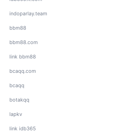
indoparlay.team
bbm88
bbm88.com
link bbm88
bcaqq.com
bcaqq
botakqq
lapkv
link idb365