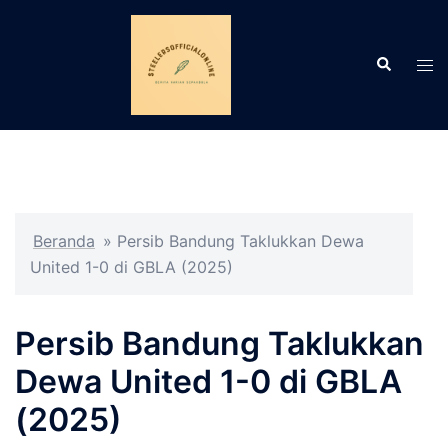
Langsung
ke
Cari
isi
Men
tog
Beranda
»
Persib Bandung Taklukkan Dewa
United 1-0 di GBLA (2025)
Persib Bandung Taklukkan
Dewa United 1-0 di GBLA
(2025)