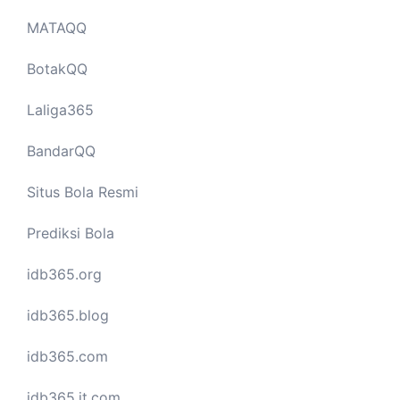
MATAQQ
BotakQQ
Laliga365
BandarQQ
Situs Bola Resmi
Prediksi Bola
idb365.org
idb365.blog
idb365.com
idb365.it.com