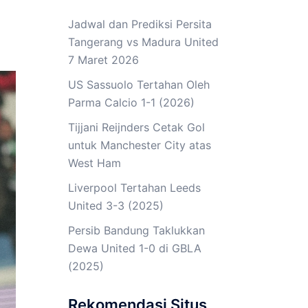
Jadwal dan Prediksi Persita
Tangerang vs Madura United
7 Maret 2026
US Sassuolo Tertahan Oleh
Parma Calcio 1-1 (2026)
Tijjani Reijnders Cetak Gol
untuk Manchester City atas
West Ham
Liverpool Tertahan Leeds
United 3-3 (2025)
Persib Bandung Taklukkan
Dewa United 1-0 di GBLA
(2025)
Rekomendasi Situs