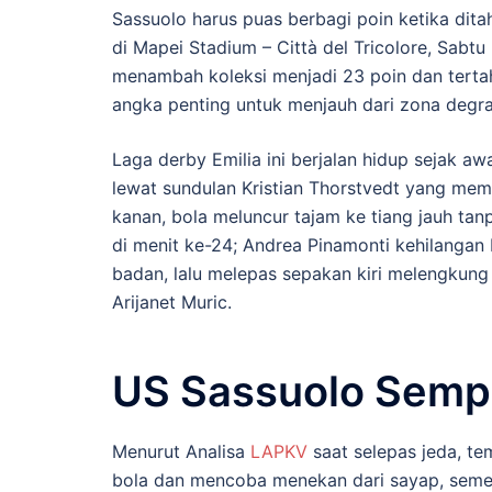
Sassuolo harus puas berbagi poin ketika di
di Mapei Stadium – Città del Tricolore, Sabt
menambah koleksi menjadi 23 poin dan tert
angka penting untuk menjauh dari zona degra
Laga derby Emilia ini berjalan hidup sejak a
lewat sundulan Kristian Thorstvedt yang mem
kanan, bola meluncur tajam ke tiang jauh ta
di menit ke-24; Andrea Pinamonti kehilangan
badan, lalu melepas sepakan kiri melengkung 
Arijanet Muric.
US Sassuolo Semp
Menurut Analisa
LAPKV
saat selepas jeda, t
bola dan mencoba menekan dari sayap, seme