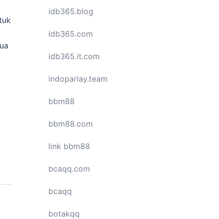
idb365.blog
tuk
idb365.com
dua
idb365.it.com
indoparlay.team
bbm88
bbm88.com
link bbm88
bcaqq.com
bcaqq
botakqq