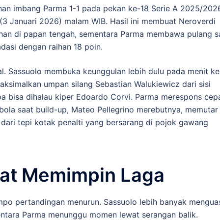
tahan imbang Parma 1-1 pada pekan ke-18 Serie A 2025/202
u (3 Januari 2026) malam WIB. Hasil ini membuat Neroverdi
ahan di papan tengah, sementara Parma membawa pulang s
dasi dengan raihan 18 poin.
wal. Sassuolo membuka keunggulan lebih dulu pada menit ke
aksimalkan umpan silang Sebastian Walukiewicz dari sisi
npa bisa dihalau kiper Edoardo Corvi. Parma merespons cep
 bola saat build-up, Mateo Pellegrino merebutnya, memutar
dari tepi kotak penalti yang bersarang di pojok gawang
at Memimpin Laga
empo pertandingan menurun. Sassuolo lebih banyak mengua
ntara Parma menunggu momen lewat serangan balik.