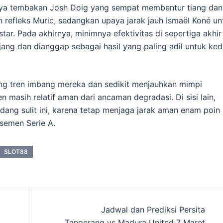
anya tembakan Josh Doig yang sempat membentur tiang dan
 refleks Muric, sedangkan upaya jarak jauh Ismaël Koné un
ar. Pada akhirnya, minimnya efektivitas di sepertiga akhir
jang dan dianggap sebagai hasil yang paling adil untuk ke
ang tren imbang mereka dan sedikit menjauhkan mimpi
 masih relatif aman dari ancaman degradasi. Di sisi lain,
dang sulit ini, karena tetap menjaga jarak aman enam poin
asemen Serie A.
SLOT88
Jadwal dan Prediksi Persita
Tangerang vs Madura United 7 Maret