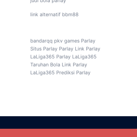
judi bola parlay
link alternatif bbm88
bandarqq pkv games
Parlay
Situs Parlay
Parlay
Link Parlay
LaLiga365
Parlay
LaLiga365
Taruhan Bola
Link Parlay
LaLiga365
Prediksi Parlay