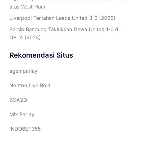
atas West Ham
Liverpool Tertahan Leeds United 3-3 (2025)
Persib Bandung Taklukkan Dewa United 1-0 di
GBLA (2025)
Rekomendasi Situs
agen parlay
Nonton Live Bola
BCAQQ
Mix Parlay
INDOBET365