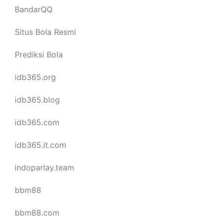
BandarQQ
Situs Bola Resmi
Prediksi Bola
idb365.org
idb365.blog
idb365.com
idb365.it.com
indoparlay.team
bbm88
bbm88.com