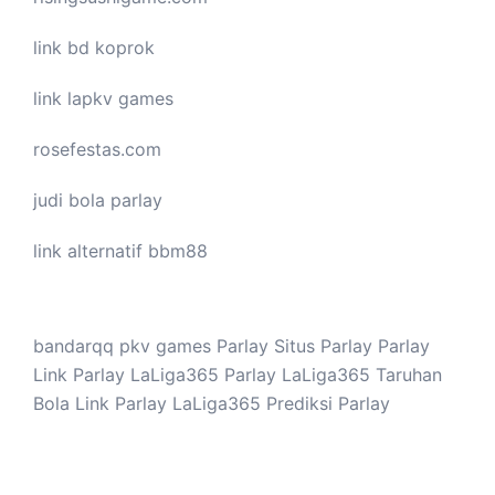
link bd koprok
link lapkv games
rosefestas.com
judi bola parlay
link alternatif bbm88
bandarqq pkv games
Parlay
Situs Parlay
Parlay
Link Parlay
LaLiga365
Parlay
LaLiga365
Taruhan
Bola
Link Parlay LaLiga365
Prediksi Parlay