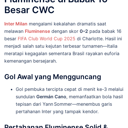
Besar CWC
Inter Milan
mengalami kekalahan dramatis saat
melawan
Fluminense
dengan skor
0–2
pada babak 16
besar
FIFA Club World Cup 2025
di Charlotte. Hasil ini
menjadi salah satu kejutan terbesar turnamen—Italia
meratapi kegagalan sementara Brasil rayakan euforia
kemenangan bersejarah.
Gol Awal yang Mengguncang
Gol pembuka tercipta cepat di menit ke-3 melalui
sundulan
Germán Cano
, memanfaatkan bola hasil
tepisan dari Yann Sommer—menembus garis
pertahanan Inter yang tampak kendor.
Pertahanan Fluminense Solid &