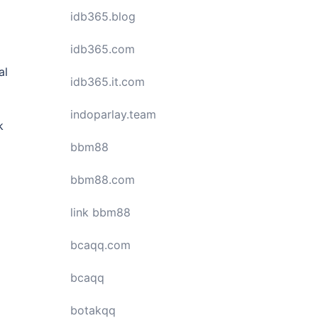
idb365.blog
idb365.com
al
idb365.it.com
indoparlay.team
k
bbm88
bbm88.com
link bbm88
bcaqq.com
bcaqq
botakqq