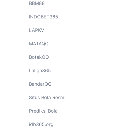
BBM88
INDOBET365
LAPKV
MATAQQ
BotakQQ
Laliga365
BandarQQ
Situs Bola Resmi
Prediksi Bola
idb365.org