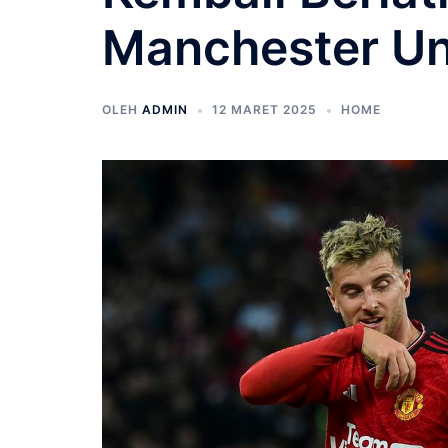
Manchester Un
OLEH
ADMIN
12 MARET 2025
HOME