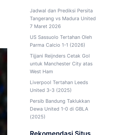
Jadwal dan Prediksi Persita
Tangerang vs Madura United
7 Maret 2026
US Sassuolo Tertahan Oleh
Parma Calcio 1-1 (2026)
Tijjani Reijnders Cetak Gol
untuk Manchester City atas
West Ham
Liverpool Tertahan Leeds
United 3-3 (2025)
Persib Bandung Taklukkan
Dewa United 1-0 di GBLA
(2025)
Rekomendasi Situs