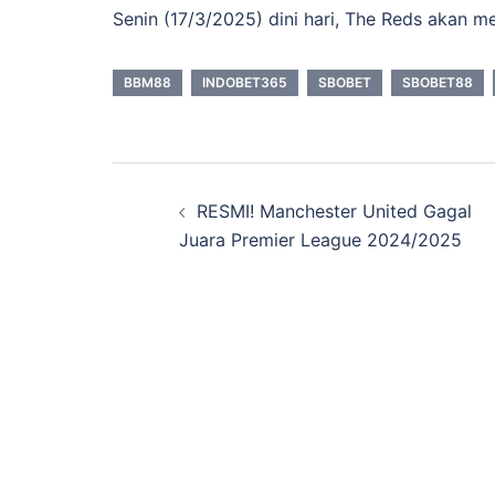
Senin (17/3/2025) dini hari, The Reds akan m
BBM88
INDOBET365
SBOBET
SBOBET88
Navigasi
RESMI! Manchester United Gagal
Tulisan
Juara Premier League 2024/2025